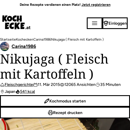
Direkt
Deine Rezepte verdienen einen Platz!
Jetzt registrieren
zum
Inhalt
Einloggen
Pfadnavigation
Startseite
Kochecken
Carina1986
Nikujaga ( Fleisch mit Kartoffeln )
Carina1986
Nikujaga ( Fleisch
mit Kartoffeln )
Fleischgerichte
11. Mär 2015
12065 Ansichten
35 Minuten
Japan
541 kcal
Kochmodus starten
Rezept drucken