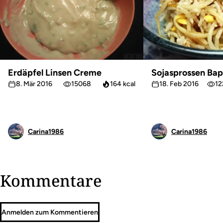
Erdäpfel Linsen Creme
Sojasprossen Bap
8. Mär 2016
15068
164 kcal
18. Feb 2016
12
Carina1986
Carina1986
Kommentare
Anmelden zum Kommentieren