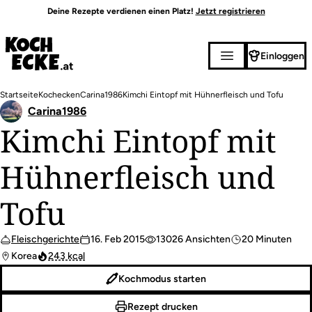
Direkt
Deine Rezepte verdienen einen Platz!
Jetzt registrieren
zum
Inhalt
Einloggen
Pfadnavigation
Startseite
Kochecken
Carina1986
Kimchi Eintopf mit Hühnerfleisch und Tofu
Carina1986
Kimchi Eintopf mit
Hühnerfleisch und
Tofu
Fleischgerichte
16. Feb 2015
13026 Ansichten
20 Minuten
Korea
243 kcal
Kochmodus starten
Rezept drucken