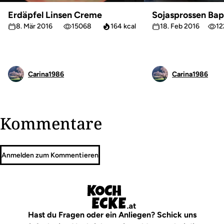
Erdäpfel Linsen Creme
Sojasprossen Bap
8. Mär 2016
15068
164 kcal
18. Feb 2016
12
Carina1986
Carina1986
Kommentare
Anmelden zum Kommentieren
Hast du Fragen oder ein Anliegen? Schick uns