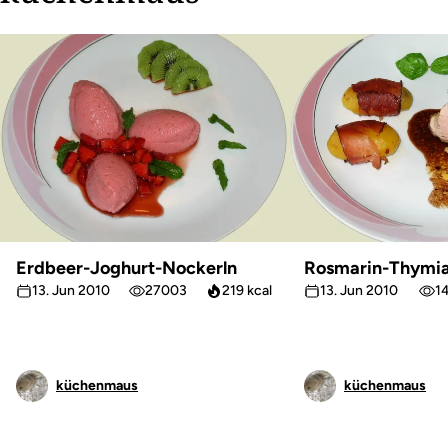
Erdbeer-Joghurt-Nockerln
Rosmarin-Thymia
13. Jun 2010
27003
219 kcal
13. Jun 2010
1
küchenmaus
küchenmaus