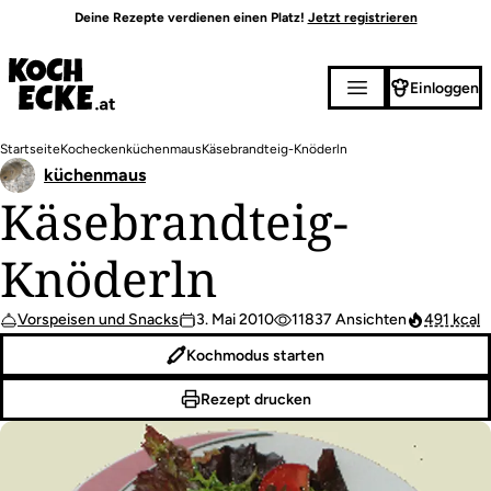
Direkt
Deine Rezepte verdienen einen Platz!
Jetzt registrieren
zum
Inhalt
Einloggen
Pfadnavigation
Startseite
Kochecken
küchenmaus
Käsebrandteig-Knöderln
küchenmaus
Käsebrandteig-
Knöderln
Vorspeisen und Snacks
3. Mai 2010
11837 Ansichten
491 kcal
Kochmodus starten
Rezept drucken