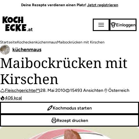
Direkt
Deine Rezepte verdienen einen Platz!
Jetzt registrieren
zum
Inhalt
Einloggen
Pfadnavigation
Startseite
Kochecken
küchenmaus
Maibockrücken mit Kirschen
küchenmaus
Maibockrücken mit
Kirschen
Fleischgerichte
28. Mai 2010
15493 Ansichten
Österreich
406 kcal
Kochmodus starten
Rezept drucken