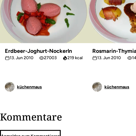
Erdbeer-Joghurt-Nockerln
Rosmarin-Thymia
13. Jun 2010
27003
219 kcal
13. Jun 2010
1
küchenmaus
küchenmaus
Kommentare