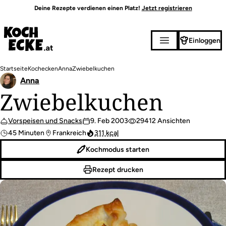
Direkt
Deine Rezepte verdienen einen Platz!
Jetzt registrieren
zum
Inhalt
Einloggen
Pfadnavigation
Startseite
Kochecken
Anna
Zwiebelkuchen
Anna
Zwiebelkuchen
Vorspeisen und Snacks
9. Feb 2003
29412 Ansichten
45 Minuten
Frankreich
311 kcal
Kochmodus starten
Rezept drucken