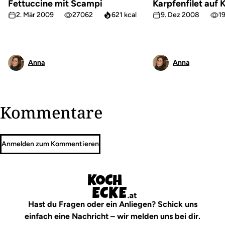
Fettuccine mit Scampi
Karpfenfilet auf
2. Mär 2009
27062
621 kcal
9. Dez 2008
1
Anna
Anna
Kommentare
Anmelden zum Kommentieren
Hast du Fragen oder ein Anliegen? Schick uns
einfach eine Nachricht – wir melden uns bei dir.