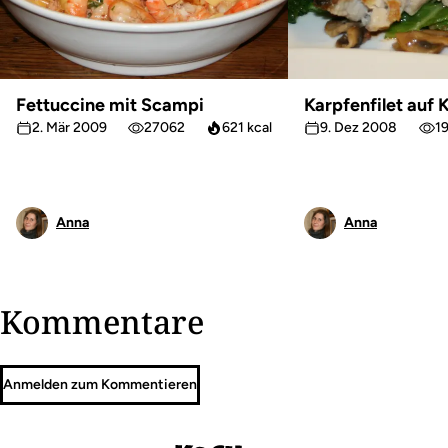
Fettuccine mit Scampi
Karpfenfilet auf
2. Mär 2009
27062
621 kcal
9. Dez 2008
1
Anna
Anna
Kommentare
Anmelden zum Kommentieren