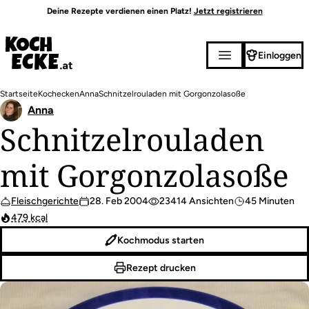
Direkt
Deine Rezepte verdienen einen Platz!
Jetzt registrieren
zum
Inhalt
Einloggen
Pfadnavigation
Startseite
Kochecken
Anna
Schnitzelrouladen mit Gorgonzolasoße
Anna
Schnitzelrouladen
mit Gorgonzolasoße
Fleischgerichte
28. Feb 2004
23414 Ansichten
45 Minuten
479 kcal
Kochmodus starten
Rezept drucken