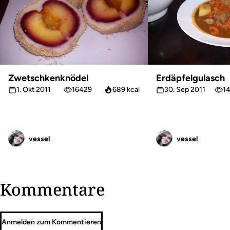
Zwetschkenknödel
Erdäpfelgulasch
1. Okt 2011
16429
689 kcal
30. Sep 2011
1
vessel
vessel
Kommentare
Anmelden zum Kommentieren