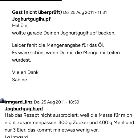
Gast (nicht überprüft)
Do. 25 Aug 2011 - 11:31
Joghurtguglhupf
Kommentar
Hallöle,
wollte gerade Deinen Joghurtguglhupf backen.
Leider fehlt die Mengenangabe für das Öl.
Es wäre schön, wenn Du mir die Menge mitteilen
würdest.
Vielen Dank
Sabine
Profilbild
irmgard_linz
Antwort
Do. 25 Aug 2011 - 18:59
Joghurtguglhupf
auf
Kommentar
Hab das Rezept nicht ausprobiert, weil die Masse für mich
Joghurtguglhupf
nicht zusammenpassen. 300 g Zucker und 400 g Mehl und
von
nur 3 Eier, das kommt mir etwas wenig vor.
Gast
Lg Irmgard