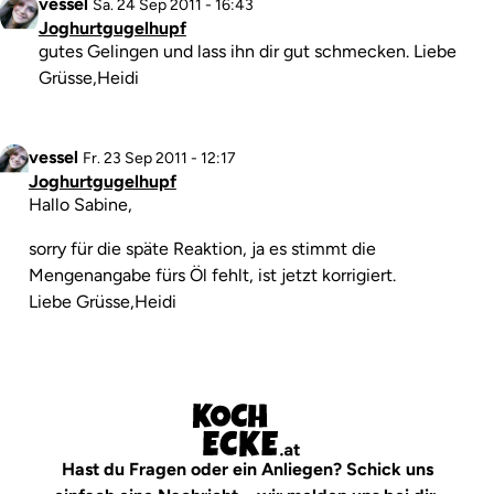
Profilbild
vessel
Antwort
Sa. 24 Sep 2011 - 16:43
Joghurtgugelhupf
auf
Kommentar
gutes Gelingen und lass ihn dir gut schmecken. Liebe
Mengenangabe
Grüsse,Heidi
von
irmgard_linz
Profilbild
vessel
Antwort
Fr. 23 Sep 2011 - 12:17
Joghurtgugelhupf
auf
Kommentar
Hallo Sabine,
Joghurtguglhupf
von
sorry für die späte Reaktion, ja es stimmt die
Gast
Mengenangabe fürs Öl fehlt, ist jetzt korrigiert.
(nicht
Liebe Grüsse,Heidi
überprüft)
Hast du Fragen oder ein Anliegen? Schick uns