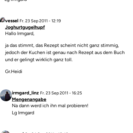
(nicht
überprüft)
Profilbild
vessel
Antwort
Fr. 23 Sep 2011 - 12:19
Joghurtgugelhupf
auf
Kommentar
Hallo Irmgard,
Joghurtguglhupf
von
ja das stimmt, das Rezept scheint nicht ganz stimmig,
irmgard_linz
jedoch der Kuchen ist genau nach Rezept aus dem Buch
und er gelingt wirklich ganz toll.
Gr.Heidi
Profilbild
irmgard_linz
Antwort
Fr. 23 Sep 2011 - 16:25
Mengenangabe
auf
Kommentar
Na dann werd ich ihn mal probieren!
Joghurtgugelhupf
Lg Irmgard
von
vessel