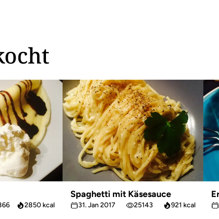
kocht
Spaghetti mit Käsesauce
E
866
2850 kcal
31. Jan 2017
25143
921 kcal