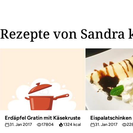
Rezepte von Sandra 
Erdäpfel Gratin mit Käsekruste
Eispalatschinken
31. Jan 2017
17804
1324 kcal
31. Jan 2017
22