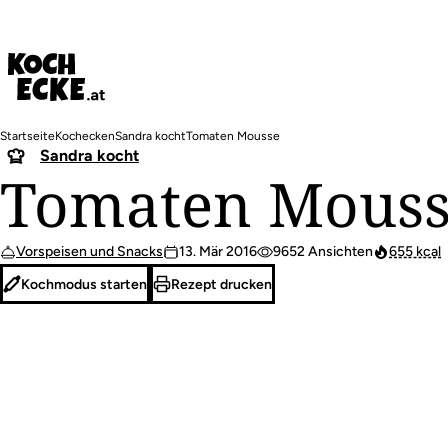
Direkt
zum
Inhalt
Pfadnavigation
Startseite
Kochecken
Sandra kocht
Tomaten Mousse
Sandra kocht
Tomaten Mous
Vorspeisen und Snacks
13. Mär 2016
9652 Ansichten
655 kcal
Kochmodus starten
Rezept drucken