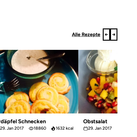
Alle Rezepte
rdäpfel Schnecken
Obstsalat
29. Jan 2017
18860
1632 kcal
29. Jan 2017
18258