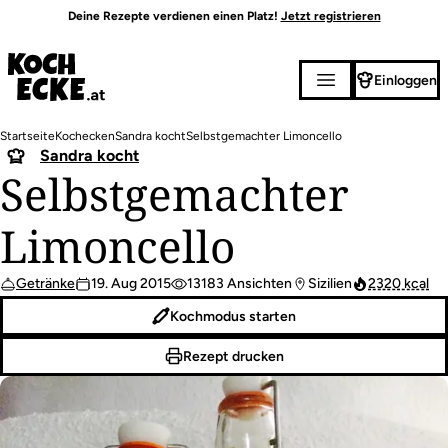
Direkt
Deine Rezepte verdienen einen Platz!
Jetzt registrieren
zum
Inhalt
Einloggen
Pfadnavigation
Startseite
Kochecken
Sandra kocht
Selbstgemachter Limoncello
Sandra kocht
Selbstgemachter
Limoncello
Getränke
19. Aug 2015
13183 Ansichten
Sizilien
2320 kcal
Kochmodus starten
Rezept drucken