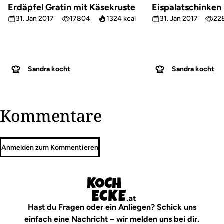
Erdäpfel Gratin mit Käsekruste
Eispalatschinken
31. Jan 2017
17804
1324 kcal
31. Jan 2017
22
Sandra kocht
Sandra kocht
Kommentare
Anmelden zum Kommentieren
Hast du Fragen oder ein Anliegen? Schick uns
einfach eine Nachricht – wir melden uns bei dir.