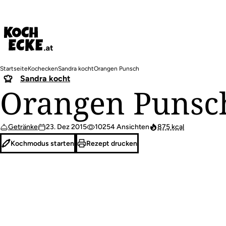
Direkt
zum
Inhalt
Pfadnavigation
Startseite
Kochecken
Sandra kocht
Orangen Punsch
Sandra kocht
Orangen Punsc
Getränke
23. Dez 2015
10254 Ansichten
875 kcal
Kochmodus starten
Rezept drucken