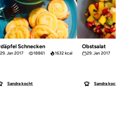
rdäpfel Schnecken
Obstsalat
29. Jan 2017
18861
1632 kcal
29. Jan 2017
18258
Sandra kocht
Sandra kocht