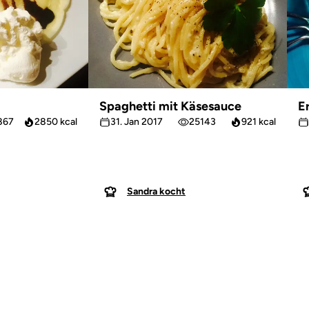
Spaghetti mit Käsesauce
E
867
2850 kcal
31. Jan 2017
25143
921 kcal
Sandra kocht