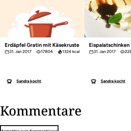
Erdäpfel Gratin mit Käsekruste
Eispalatschinken
31. Jan 2017
17804
1324 kcal
31. Jan 2017
22
Sandra kocht
Sandra kocht
Kommentare