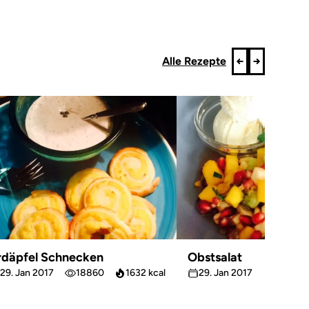
Alle Rezepte
rdäpfel Schnecken
Obstsalat
29. Jan 2017
18860
1632 kcal
29. Jan 2017
18258