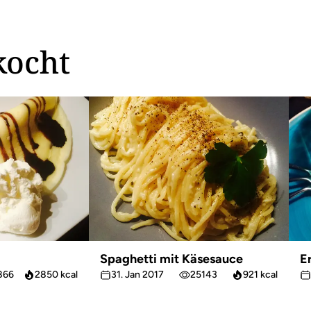
kocht
Spaghetti mit Käsesauce
E
866
2850 kcal
31. Jan 2017
25143
921 kcal