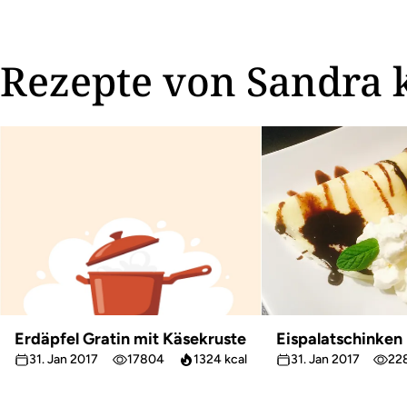
Rezepte von Sandra 
Erdäpfel Gratin mit Käsekruste
Eispalatschinken
31. Jan 2017
17804
1324 kcal
31. Jan 2017
22