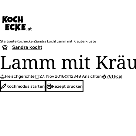
Direkt
zum
Inhalt
Pfadnavigation
Startseite
Kochecken
Sandra kocht
Lamm mit Kräuterkruste
Sandra kocht
Lamm mit Kräu
Fleischgerichte
27. Nov 2016
12349 Ansichten
761 kcal
Kochmodus starten
Rezept drucken