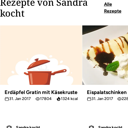
Rezepte von Sandra
Alle
kocht
Rezepte
Erdäpfel Gratin mit Käsekruste
Eispalatschinken
31. Jan 2017
17804
1324 kcal
31. Jan 2017
22
Sandra kocht
Sandra kocht