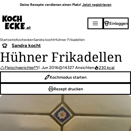
Direkt
Deine Rezepte verdienen einen Platz!
Jetzt registrieren
zum
Inhalt
Einloggen
Pfadnavigation
Startseite
Kochecken
Sandra kocht
Hühner Frikadellen
Sandra kocht
Hühner Frikadellen
Fleischgerichte
1. Jun 2016
14327 Ansichten
230 kcal
Kochmodus starten
Rezept drucken