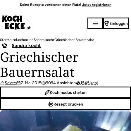
Direkt
Deine Rezepte verdienen einen Platz!
Jetzt registrieren
zum
Inhalt
Einloggen
Pfadnavigation
Startseite
Kochecken
Sandra kocht
Griechischer Bauernsalat
Sandra kocht
Griechischer
Bauernsalat
Salate
7. Mai 2015
9094 Ansichten
1545 kcal
Kochmodus starten
Rezept drucken