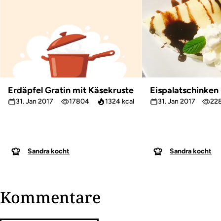
Erdäpfel Gratin mit Käsekruste
Eispalatschinken
31. Jan 2017
17804
1324 kcal
31. Jan 2017
22
Sandra kocht
Sandra kocht
Kommentare