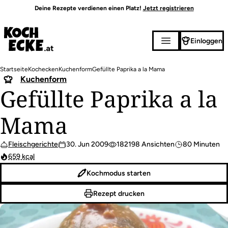
Direkt
Deine Rezepte verdienen einen Platz!
Jetzt registrieren
zum
Inhalt
Einloggen
Pfadnavigation
Startseite
Kochecken
Kuchenform
Gefüllte Paprika a la Mama
Kuchenform
Gefüllte Paprika a la
Mama
Fleischgerichte
30. Jun 2009
182198 Ansichten
80 Minuten
659 kcal
Kochmodus starten
Rezept drucken