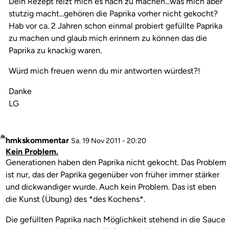
Dein Rezept reizt mich es nach zu machen...was mich aber
stutzig macht...gehören die Paprika vorher nicht gekocht?
Hab vor ca. 2 Jahren schon einmal probiert gefüllte Paprika
zu machen und glaub mich erinnern zu können das die
Paprika zu knackig waren.
Würd mich freuen wenn du mir antworten würdest?!
Danke
LG
Profilbild
hmkskommentar
Antwort
Sa. 19 Nov 2011 - 20:20
Kein Problem.
auf
Kommentar
Generationen haben den Paprika nicht gekocht. Das Problem
Paprika
ist nur, das der Paprika gegenüber von früher immer stärker
nicht
und dickwandiger wurde. Auch kein Problem. Das ist eben
vorher
die Kunst (Übung) des *des Kochens*.
kochen?
von
Die gefüllten Paprika nach Möglichkeit stehend in die Sauce
Kochbabe