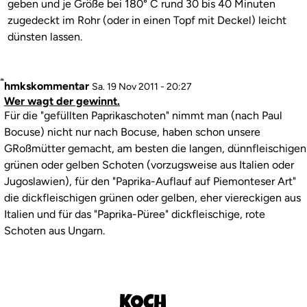
geben und je Größe bei 180° C rund 30 bis 40 Minuten
(nicht
zugedeckt im Rohr (oder in einen Topf mit Deckel) leicht
überprüft)
dünsten lassen.
Profilbild
hmkskommentar
Antwort
Sa. 19 Nov 2011 - 20:27
Wer wagt der gewinnt.
auf
Kommentar
Für die "gefüllten Paprikaschoten" nimmt man (nach Paul
Paprika
Bocuse) nicht nur nach Bocuse, haben schon unsere
nicht
GRoßmütter gemacht, am besten die langen, dünnfleischigen
vorher
grünen oder gelben Schoten (vorzugsweise aus Italien oder
kochen?
Jugoslawien), für den "Paprika-Auflauf auf Piemonteser Art"
von
die dickfleischigen grünen oder gelben, eher viereckigen aus
Kochbabe
Italien und für das "Paprika-Püree" dickfleischige, rote
(nicht
Schoten aus Ungarn.
überprüft)