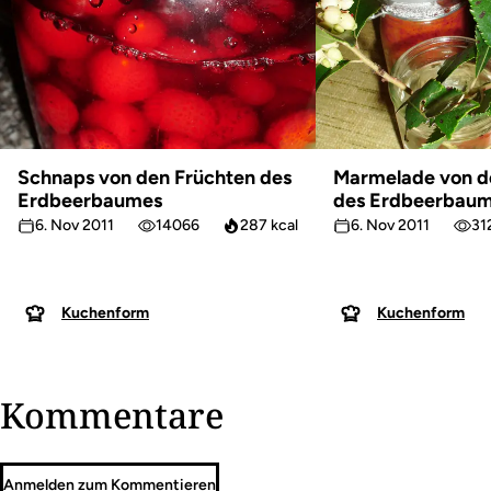
Schnaps von den Früchten des
Marmelade von d
Erdbeerbaumes
des Erdbeerbau
6. Nov 2011
14066
287 kcal
6. Nov 2011
31
Kuchenform
Kuchenform
Kommentare
Anmelden zum Kommentieren