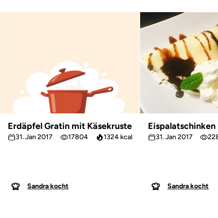
Erdäpfel Gratin mit Käsekruste
Eispalatschinken
31. Jan 2017
17804
1324 kcal
31. Jan 2017
22
Sandra kocht
Sandra kocht