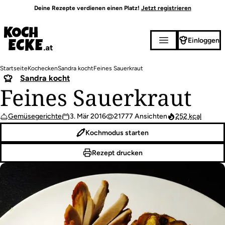
Direkt
Deine Rezepte verdienen einen Platz!
Jetzt registrieren
zum
Inhalt
Einloggen
Pfadnavigation
Startseite
Kochecken
Sandra kocht
Feines Sauerkraut
Sandra kocht
Feines Sauerkraut
Gemüsegerichte
3. Mär 2016
21777 Ansichten
252 kcal
Kochmodus starten
Rezept drucken