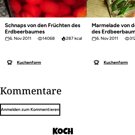
Schnaps von den Früchten des
Marmelade von d
Erdbeerbaumes
des Erdbeerbau
6. Nov 2011
14068
287 kcal
6. Nov 2011
31
Kuchenform
Kuchenform
Kommentare
Anmelden zum Kommentieren