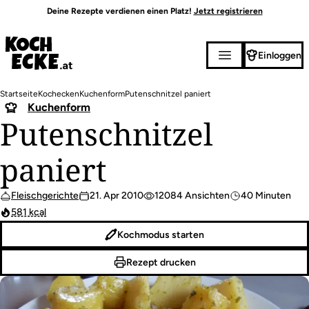
Direkt
Deine Rezepte verdienen einen Platz!
Jetzt registrieren
zum
Inhalt
Einloggen
Pfadnavigation
Startseite
Kochecken
Kuchenform
Putenschnitzel paniert
Kuchenform
Putenschnitzel
paniert
Fleischgerichte
21. Apr 2010
12084 Ansichten
40 Minuten
581 kcal
Kochmodus starten
Rezept drucken