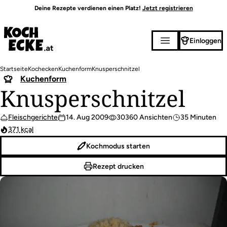
Direkt
Deine Rezepte verdienen einen Platz!
Jetzt registrieren
zum
Inhalt
Einloggen
Pfadnavigation
Startseite
Kochecken
Kuchenform
Knusperschnitzel
Kuchenform
Knusperschnitzel
Fleischgerichte
14. Aug 2009
30360 Ansichten
35 Minuten
371 kcal
Kochmodus starten
Rezept drucken