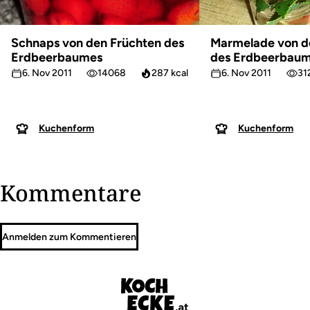
Schnaps von den Früchten des
Marmelade von d
Erdbeerbaumes
des Erdbeerbau
6. Nov 2011
14068
287 kcal
6. Nov 2011
31
Kuchenform
Kuchenform
Kommentare
Anmelden zum Kommentieren