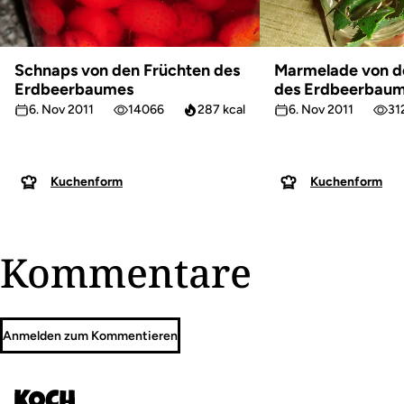
Schnaps von den Früchten des
Marmelade von d
Erdbeerbaumes
des Erdbeerbau
6. Nov 2011
14066
287 kcal
6. Nov 2011
31
Kuchenform
Kuchenform
Kommentare
Anmelden zum Kommentieren