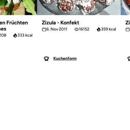
en Früchten
Zizula - Konfekt
Z
mes
6. Nov 2011
16152
359 kcal
208
333 kcal
Kuchenform