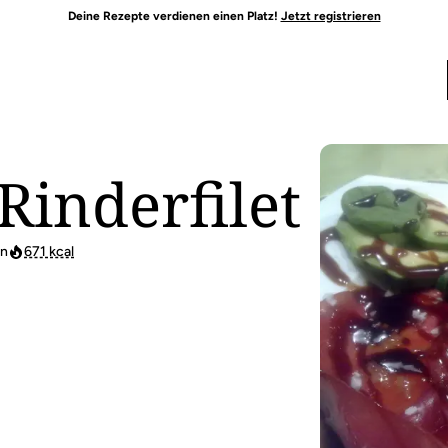
Deine Rezepte verdienen einen Platz!
Jetzt registrieren
Rinderfilet
en
671 kcal