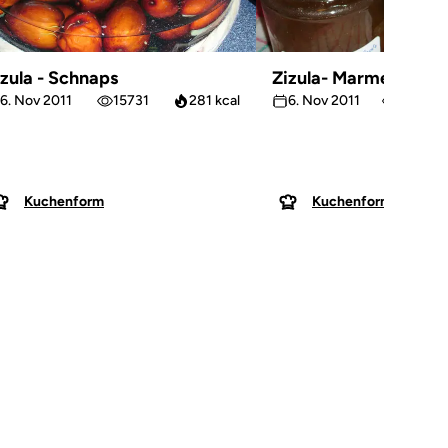
izula - Schnaps
Zizula- Marmelade
6. Nov 2011
15731
281 kcal
6. Nov 2011
16860
Kuchenform
Kuchenform