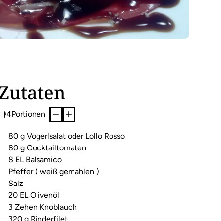
Zutaten
4
Portionen
80 g Vogerlsalat oder Lollo Rosso
80 g Cocktailtomaten
8 EL Balsamico
Pfeffer ( weiß gemahlen )
Salz
20 EL Olivenöl
3 Zehen Knoblauch
320 g Rinderfilet