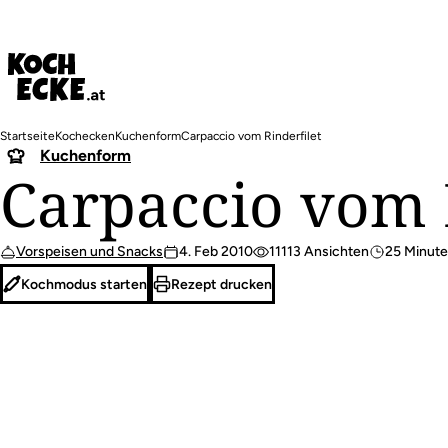
Direkt
zum
Inhalt
Pfadnavigation
Startseite
Kochecken
Kuchenform
Carpaccio vom Rinderfilet
Kuchenform
Carpaccio vom 
Vorspeisen und Snacks
4. Feb 2010
11113 Ansichten
25 Minut
Kochmodus starten
Rezept drucken