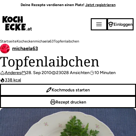
Direkt
Deine Rezepte verdienen einen Platz!
Jetzt registrieren
zum
Inhalt
Einloggen
Pfadnavigation
Startseite
Kochecken
michaela63
Topfenlaibchen
michaela63
Topfenlaibchen
Anderes
28. Sep 2010
23028 Ansichten
10 Minuten
338 kcal
Kochmodus starten
Rezept drucken