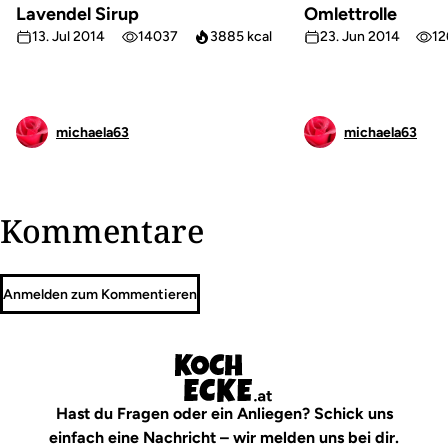
Lavendel Sirup
Omlettrolle
13. Jul 2014
14037
3885 kcal
23. Jun 2014
12
michaela63
michaela63
Kommentare
Anmelden zum Kommentieren
Hast du Fragen oder ein Anliegen? Schick uns
einfach eine Nachricht – wir melden uns bei dir.