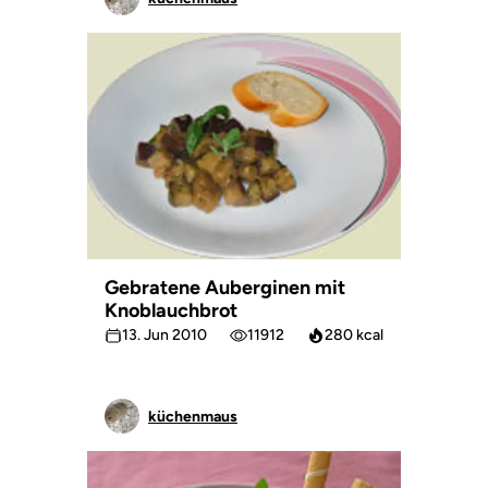
Gebratene Auberginen mit
Knoblauchbrot
13. Jun 2010
11912
280 kcal
küchenmaus