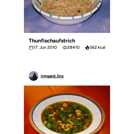
Thunfischaufstrich
17. Jun 2010
28410
562 kcal
irmgard_linz