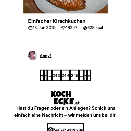
Einfacher Kirschkuchen
13. Jun 2010
18247
628 kcal
Anny1
«
‹
…
243
244
245
…
›
»
Erste
Vorherige
Seite
Seite
Seite
Nächste
Letzte
Seite
Seite
Seite
Seite
Hast du Fragen oder ein Anliegen? Schick uns
einfach eine Nachricht – wir melden uns bei dir.
Kontaktiere uns