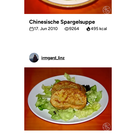
Chinesische Spargelsuppe
17. Jun 2010
9264
495 kcal
irmgard_linz