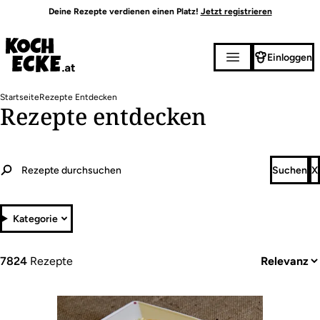
Direkt
Deine Rezepte verdienen einen Platz!
Jetzt registrieren
zum
Inhalt
Einloggen
Pfadnavigation
Startseite
Rezepte Entdecken
Rezepte entdecken
Kategorie
7824
Rezepte