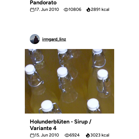
Pandorato
17. Jun 2010
10806
2891 kcal
irmgard_linz
Holunderblüten - Sirup /
Variante 4
15. Jun 2010
6924
3023 kcal