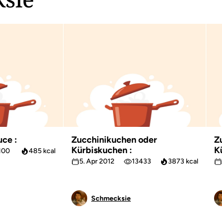
uce :
Zucchinikuchen oder
Z
Kürbiskuchen :
K
100
485 kcal
5. Apr 2012
13433
3873 kcal
Schmecksie