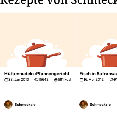
Hüttennudeln :Pfannengericht
Fisch in Safransa
28. Jan 2013
15642
591 kcal
16. Apr 2012
9
Schmecksie
Schmecksie