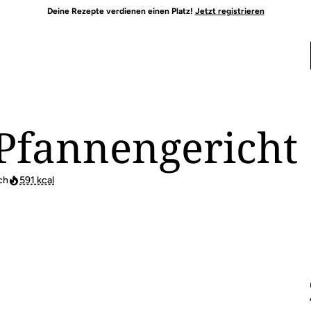
Deine Rezepte verdienen einen Platz!
Jetzt registrieren
Pfannengericht
ch
591 kcal