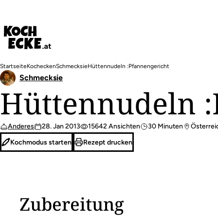
Direkt
zum
Inhalt
Pfadnavigation
Startseite
Kochecken
Schmecksie
Hüttennudeln :Pfannengericht
Schmecksie
Hüttennudeln :
Anderes
28. Jan 2013
15642 Ansichten
30 Minuten
Österrei
Kochmodus starten
Rezept drucken
Zubereitung