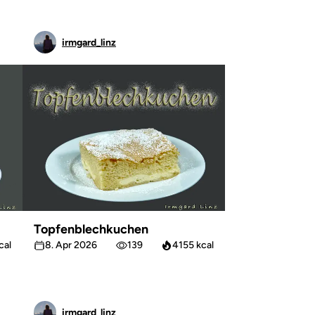
irmgard_linz
Topfenblechkuchen
cal
8. Apr 2026
139
4155 kcal
irmgard_linz