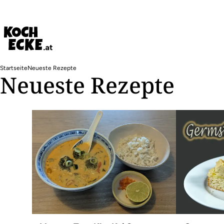
Direkt
zum
Inhalt
Pfadnavigation
Startseite
Neueste Rezepte
Neueste Rezepte