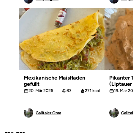
Mexikanische Maisfladen
Pikanter 
gefüllt
(Liptauer
20. Mär 2026
83
271 kcal
19. Mär 2
Gailtaler Oma
Gailta