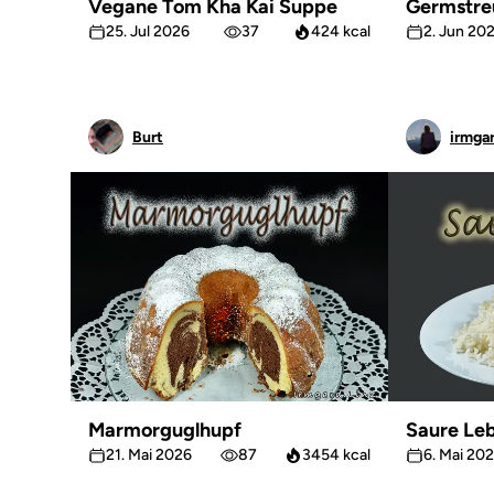
Vegane Tom Kha Kai Suppe
Germstre
25. Jul 2026
37
424 kcal
2. Jun 20
Burt
irmgar
Marmorguglhupf
Saure Le
21. Mai 2026
87
3454 kcal
6. Mai 20