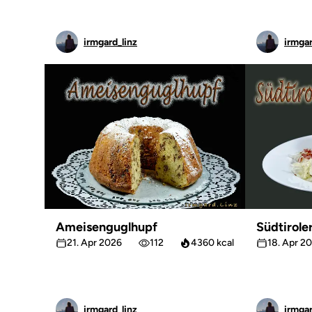
irmgard_linz
irmgar
Ameisenguglhupf
Südtirole
21. Apr 2026
112
4360 kcal
18. Apr 2
irmgard_linz
irmgar