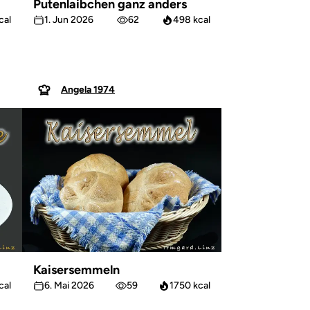
Putenlaibchen ganz anders
cal
1. Jun 2026
62
498 kcal
Angela 1974
Kaisersemmeln
cal
6. Mai 2026
59
1750 kcal