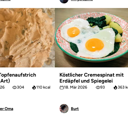
Topfenaufstrich
Köstlicher Cremespinat mit
 Art)
Erdäpfel und Spiegelei
026
304
110 kcal
18. Mär 2026
93
363 k
ler Oma
Burt