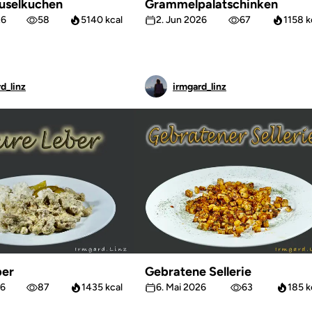
uselkuchen
Grammelpalatschinken
26
58
5140 kcal
2. Jun 2026
67
1158 k
d_linz
irmgard_linz
ber
Gebratene Sellerie
26
87
1435 kcal
6. Mai 2026
63
185 k