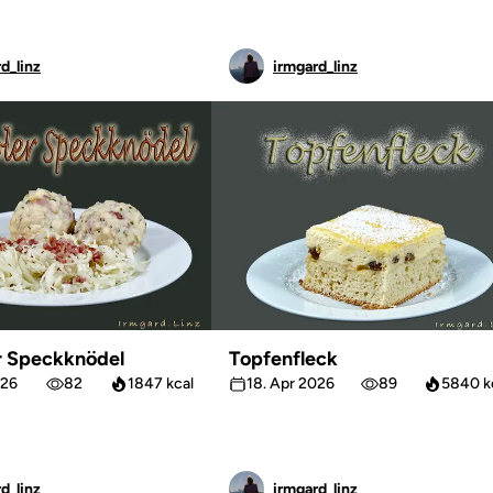
d_linz
irmgard_linz
r Speckknödel
Topfenfleck
026
82
1847 kcal
18. Apr 2026
89
5840 k
d_linz
irmgard_linz