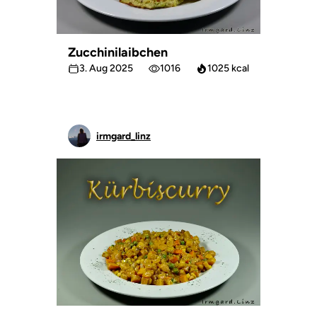
Zucchinilaibchen
3. Aug 2025
1016
1025 kcal
irmgard_linz