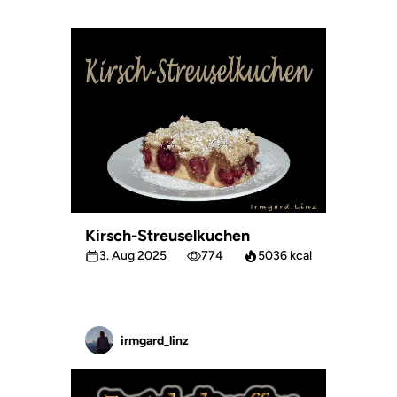
Kirsch-Streuselkuchen
3. Aug 2025
774
5036 kcal
irmgard_linz