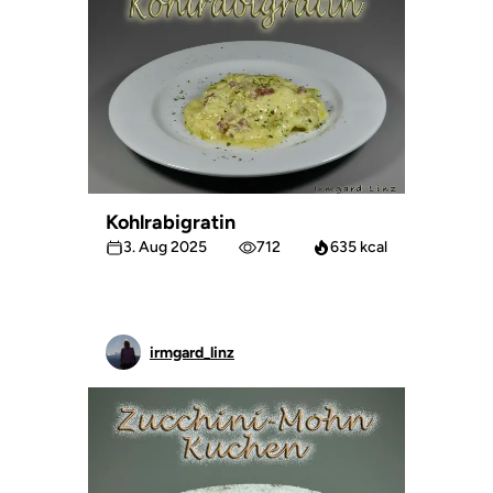
Kohlrabigratin
3. Aug 2025
712
635 kcal
irmgard_linz