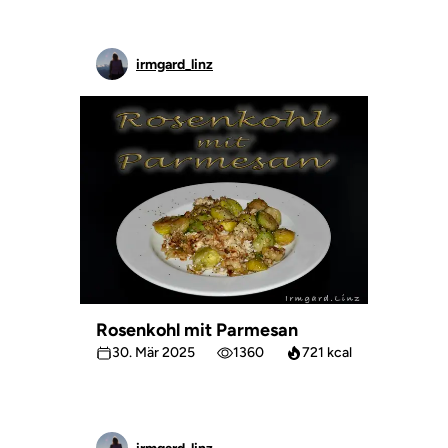
irmgard_linz
Rosenkohl mit Parmesan
30. Mär 2025
1360
721 kcal