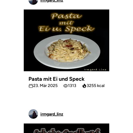
irmgard_linz
Pasta mit Ei und Speck
23. Mär 2025
1313
3255 kcal
irmgard_linz