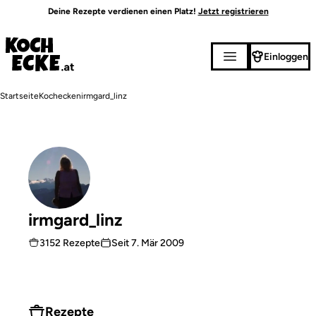
Direkt
Deine Rezepte verdienen einen Platz!
Jetzt registrieren
zum
Inhalt
Einloggen
Pfadnavigation
Startseite
Kochecken
irmgard_linz
irmgard_linz
3152 Rezepte
Seit
7. Mär 2009
Rezepte