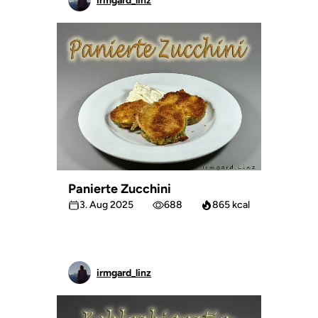
irmgard_linz
Panierte Zucchini
3. Aug 2025
688
865 kcal
irmgard_linz