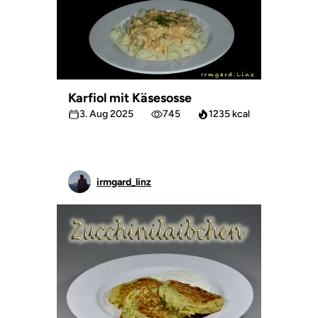
Karfiol mit Käsesosse
3. Aug 2025
745
1235 kcal
irmgard_linz