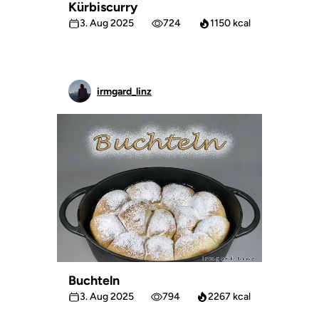
Kürbiscurry
3. Aug 2025
724
1150 kcal
irmgard_linz
Buchteln
3. Aug 2025
794
2267 kcal