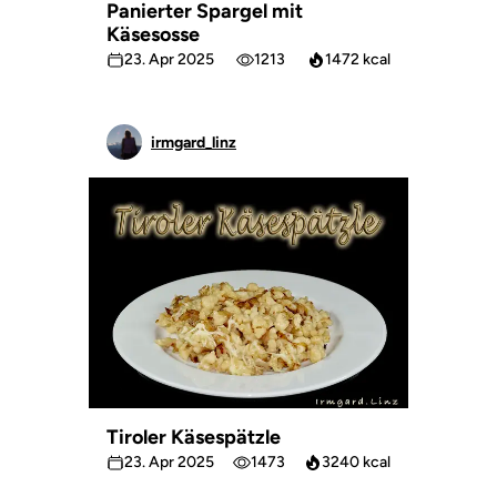
Panierter Spargel mit
Käsesosse
23. Apr 2025
1213
1472 kcal
irmgard_linz
Tiroler Käsespätzle
23. Apr 2025
1473
3240 kcal