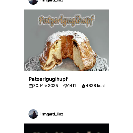
irmgard_linz
Patzerlguglhupf
30. Mär 2025
1411
4828 kcal
irmgard_linz