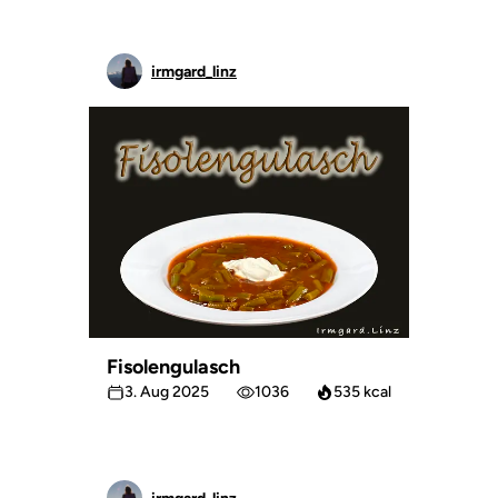
irmgard_linz
Fisolengulasch
3. Aug 2025
1036
535 kcal