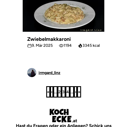
Zwiebelmakkaroni
9. Mär 2025
1194
3345 kcal
irmgard_linz
«
‹
…
2
3
4
…
›
»
Erste
Vorherige
Seite
Seite
Seite
Nächste
Letzte
Seite
Seite
Seite
Seite
Hast du Fragen oder ein Anliegen? Schick uns