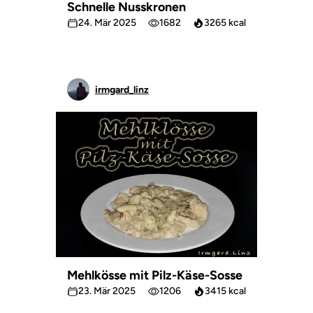
Schnelle Nusskronen
24. Mär 2025
1682
3265 kcal
irmgard_linz
Mehlkösse mit Pilz-Käse-Sosse
23. Mär 2025
1206
3415 kcal