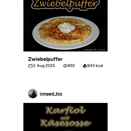
Zwiebelpuffer
3. Aug 2025
892
845 kcal
irmgard_linz