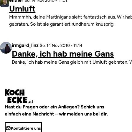
Profilbild
entner
So. 14 Nov 2010 - 11:01
Umluft
Kommentar
Mmmmhh, deine Martinigans sieht fantastisch aus. Wir hab
gebraten. So ist sie garantiert rundherum knusprig.
Profilbild
irmgard_linz
Antwort
So. 14 Nov 2010 - 11:14
Danke, ich hab meine Gans
auf
Umluft
Kommentar
Danke, ich hab meine Gans gleich mit Umluft gebraten. Wa
von
entner
Hast du Fragen oder ein Anliegen? Schick uns
einfach eine Nachricht – wir melden uns bei dir.
Kontaktiere uns