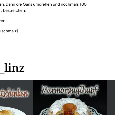
aten. Dann die Gans umdrehen und nochmals 100
t bestreichen.
ren.
slschmalz)
_linz