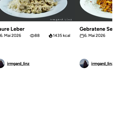
aure Leber
Gebratene Sellerie
6. Mai 2026
88
1435 kcal
6. Mai 2026
63
irmgard_linz
irmgard_linz