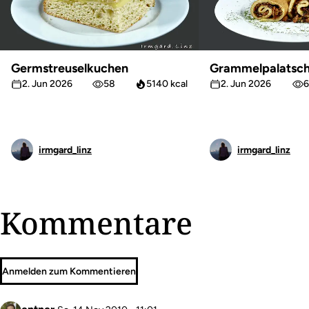
Germstreuselkuchen
Grammelpalatsch
2. Jun 2026
58
5140 kcal
2. Jun 2026
6
irmgard_linz
irmgard_linz
Kommentare
Anmelden zum Kommentieren