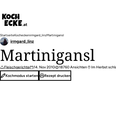
Direkt
zum
Inhalt
Pfadnavigation
Startseite
Kochecken
irmgard_linz
Martinigansl
irmgard_linz
Martinigansl
Fleischgerichte
14. Nov 2010
18760 Ansichten
Im Herbst schla
Kochmodus starten
Rezept drucken