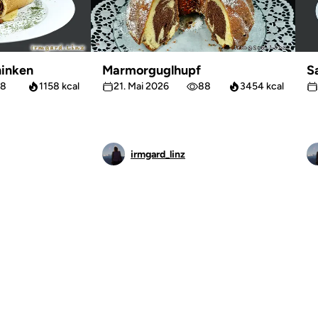
inken
Marmorguglhupf
S
8
1158 kcal
21. Mai 2026
88
3454 kcal
irmgard_linz