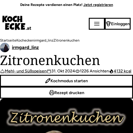
Direkt
Deine Rezepte verdienen einen Platz!
Jetzt registrieren
zum
Inhalt
Einloggen
Pfadnavigation
Startseite
Kochecken
irmgard_linz
Zitronenkuchen
irmgard_linz
Zitronenkuchen
Mehl- und Süßspeisen
31. Okt 2024
1226 Ansichten
4132 kcal
Kochmodus starten
Rezept drucken