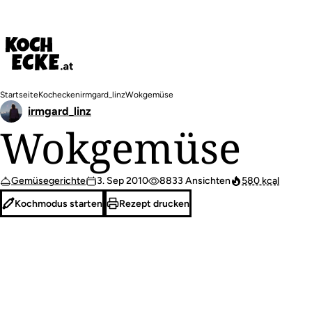
Direkt
zum
Inhalt
Pfadnavigation
Startseite
Kochecken
irmgard_linz
Wokgemüse
irmgard_linz
Wokgemüse
Gemüsegerichte
3. Sep 2010
8833 Ansichten
580 kcal
Kochmodus starten
Rezept drucken