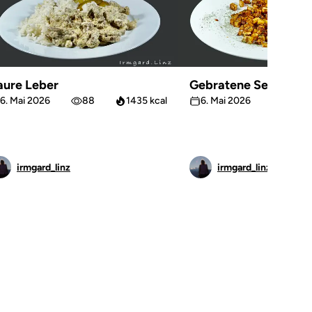
aure Leber
Gebratene Sellerie
6. Mai 2026
88
1435 kcal
6. Mai 2026
66
irmgard_linz
irmgard_linz