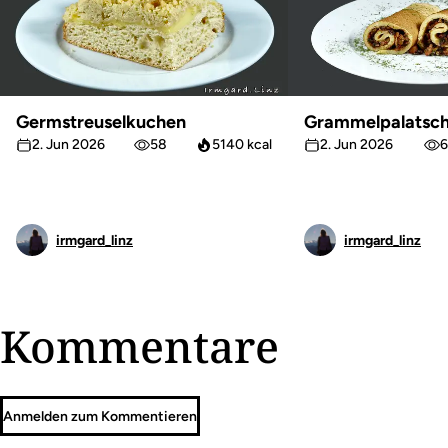
Germstreuselkuchen
Grammelpalatsch
2. Jun 2026
58
5140 kcal
2. Jun 2026
6
irmgard_linz
irmgard_linz
Kommentare
Anmelden zum Kommentieren