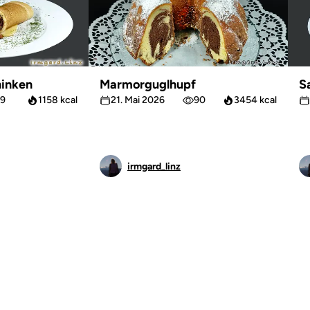
inken
Marmorguglhupf
S
9
1158 kcal
21. Mai 2026
90
3454 kcal
irmgard_linz