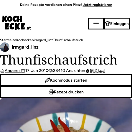
Direkt
Deine Rezepte verdienen einen Platz!
Jetzt registrieren
zum
Inhalt
Einloggen
Pfadnavigation
Startseite
Kochecken
irmgard_linz
Thunfischaufstrich
irmgard_linz
Thunfischaufstrich
Anderes
17. Jun 2010
28410 Ansichten
562 kcal
Kochmodus starten
Rezept drucken