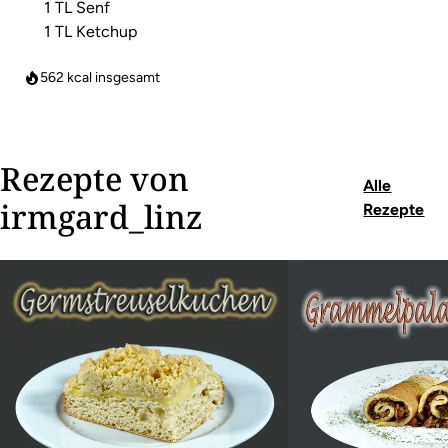
1 TL Senf
1 TL Ketchup
562
kcal insgesamt
Rezepte von
Alle
irmgard_linz
Rezepte