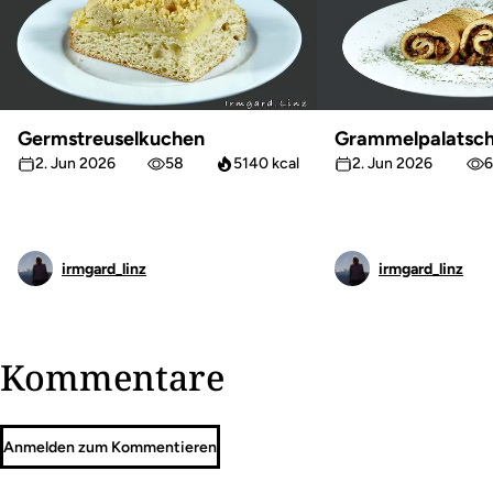
Germstreuselkuchen
Grammelpalatsch
2. Jun 2026
58
5140 kcal
2. Jun 2026
6
irmgard_linz
irmgard_linz
Kommentare
Anmelden zum Kommentieren