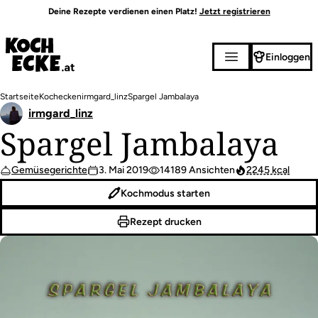
Direkt
Deine Rezepte verdienen einen Platz!
Jetzt registrieren
zum
Inhalt
Einloggen
Pfadnavigation
Startseite
Kochecken
irmgard_linz
Spargel Jambalaya
irmgard_linz
Spargel Jambalaya
Gemüsegerichte
3. Mai 2019
14189 Ansichten
2245 kcal
Kochmodus starten
Rezept drucken