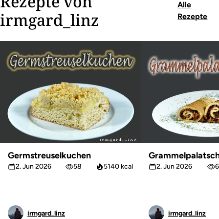
Rezepte von
Alle
irmgard_linz
Rezepte
Germstreuselkuchen
Grammelpalatsch
2. Jun 2026
58
5140 kcal
2. Jun 2026
6
irmgard_linz
irmgard_linz