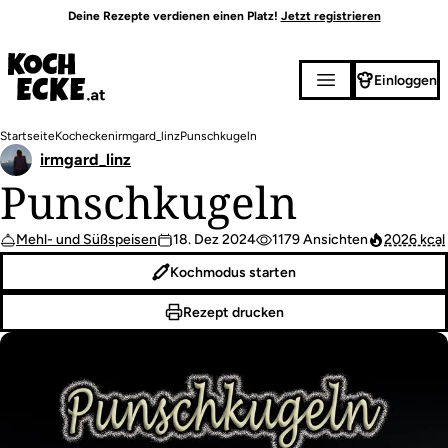
Direkt
Deine Rezepte verdienen einen Platz!
Jetzt registrieren
zum
Inhalt
Einloggen
Pfadnavigation
Startseite
Kochecken
irmgard_linz
Punschkugeln
irmgard_linz
Punschkugeln
Mehl- und Süßspeisen
18. Dez 2024
1179 Ansichten
2026 kcal
Kochmodus starten
Rezept drucken