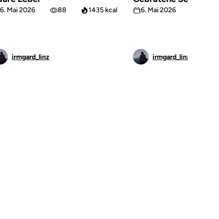
6. Mai 2026
88
1435 kcal
6. Mai 2026
63
irmgard_linz
irmgard_linz