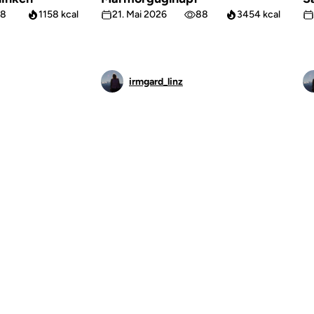
8
1158 kcal
21. Mai 2026
88
3454 kcal
irmgard_linz