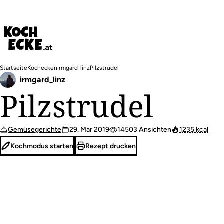
Direkt
zum
Inhalt
Pfadnavigation
Startseite
Kochecken
irmgard_linz
Pilzstrudel
irmgard_linz
Pilzstrudel
Gemüsegerichte
29. Mär 2019
14503 Ansichten
1235 kcal
Kochmodus starten
Rezept drucken