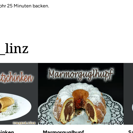
rohr 25 Minuten backen.
_linz
inken
Marmorguglhupf
S