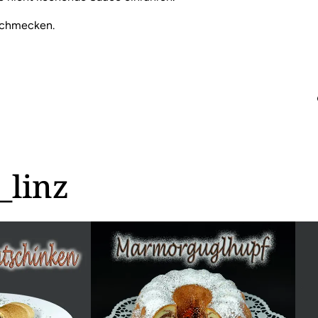
bschmecken.
_linz