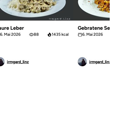
aure Leber
Gebratene Sellerie
6. Mai 2026
88
1435 kcal
6. Mai 2026
66
irmgard_linz
irmgard_linz