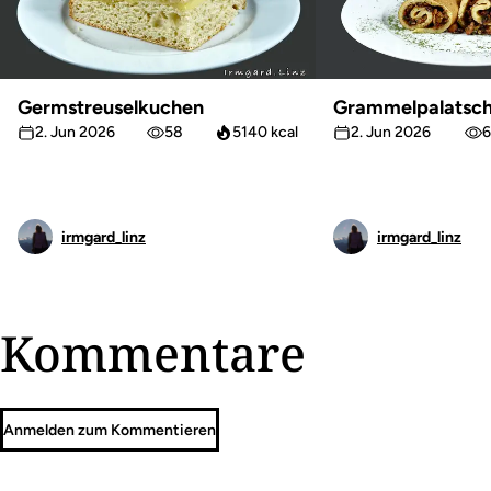
Germstreuselkuchen
Grammelpalatsch
2. Jun 2026
58
5140 kcal
2. Jun 2026
6
irmgard_linz
irmgard_linz
Kommentare
Anmelden zum Kommentieren