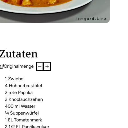
Zutaten
Originalmenge
1 Zwiebel
4 Hühnerbrustfilet
2 rote Paprika
2 Knoblauchzehen
400 ml Wasser
¾ Suppenwürfel
1 EL Tomatenmark
2 1/2 EL Paprikapulver