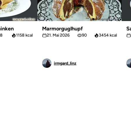
inken
Marmorguglhupf
S
8
1158 kcal
21. Mai 2026
90
3454 kcal
irmgard_linz