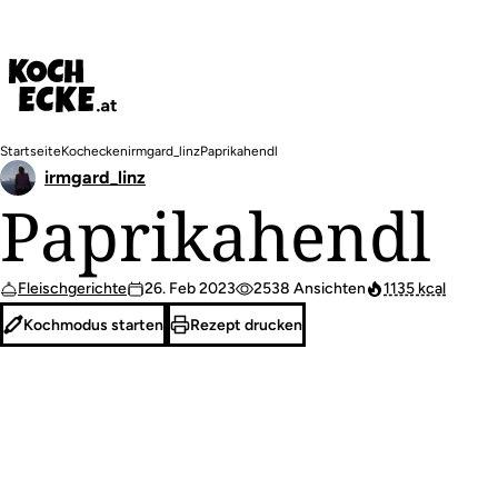
Direkt
zum
Inhalt
Pfadnavigation
Startseite
Kochecken
irmgard_linz
Paprikahendl
irmgard_linz
Paprikahendl
Fleischgerichte
26. Feb 2023
2538 Ansichten
1135 kcal
Kochmodus starten
Rezept drucken