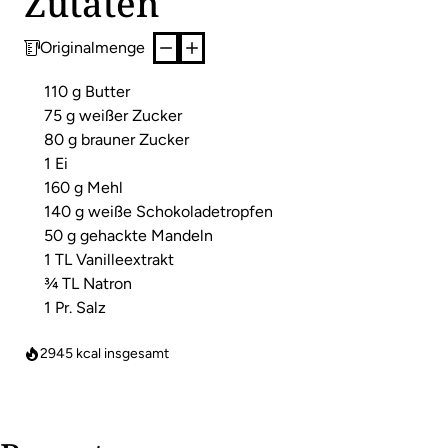
Zutaten
Originalmenge
110 g Butter
75 g weißer Zucker
80 g brauner Zucker
1 Ei
160 g Mehl
140 g weiße Schokoladetropfen
50 g gehackte Mandeln
1 TL Vanilleextrakt
¾ TL Natron
1 Pr. Salz
2945
kcal insgesamt