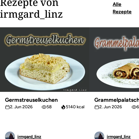
Rezepte von
Alle
irmgard_linz
Rezepte
Germstreuselkuchen
Grammelpalatsch
2. Jun 2026
58
5140 kcal
2. Jun 2026
6
irmgard_linz
irmgard_linz