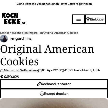
Direkt
Deine Rezepte verdienen einen Platz!
Jetzt registrieren
zum
Inhalt
Einloggen
Pfadnavigation
Startseite
Kochecken
irmgard_linz
Original American Cookies
irmgard_linz
Original American
Cookies
Mehl- und Süßspeisen
10. Apr 2010
11521 Ansichten
USA
2945 kcal
Kochmodus starten
Rezept drucken