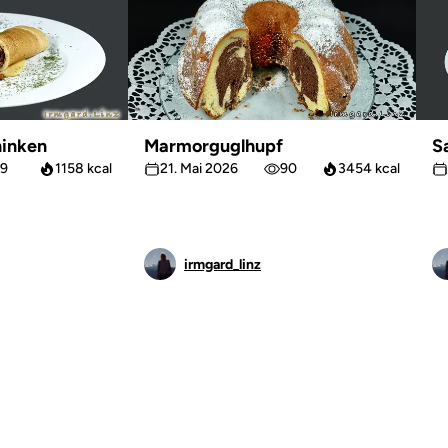
inken
Marmorguglhupf
S
9
1158 kcal
21. Mai 2026
90
3454 kcal
irmgard_linz