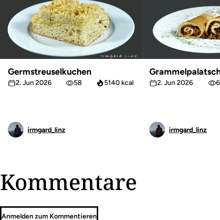
Germstreuselkuchen
Grammelpalatsch
2. Jun 2026
58
5140 kcal
2. Jun 2026
6
irmgard_linz
irmgard_linz
Kommentare
Anmelden zum Kommentieren