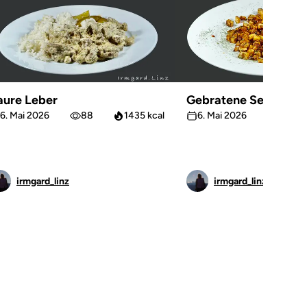
aure Leber
Gebratene Sellerie
6. Mai 2026
88
1435 kcal
6. Mai 2026
66
irmgard_linz
irmgard_linz