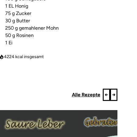
1 EL Honig
75 g Zucker
30 g Butter
250 g gemahlener Mohn
50 g Rosinen
1 Ei
4224
kcal insgesamt
Alle Rezepte