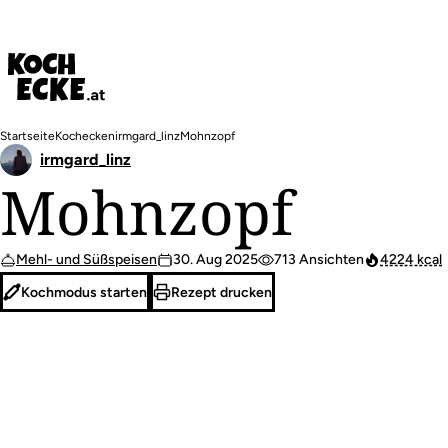
Direkt
zum
Inhalt
Pfadnavigation
Startseite
Kochecken
irmgard_linz
Mohnzopf
irmgard_linz
Mohnzopf
Mehl- und Süßspeisen
30. Aug 2025
713 Ansichten
4224 kcal
Kochmodus starten
Rezept drucken