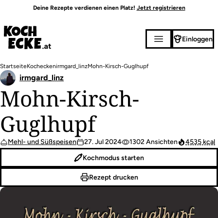
Direkt
Deine Rezepte verdienen einen Platz!
Jetzt registrieren
zum
Inhalt
Einloggen
Pfadnavigation
Startseite
Kochecken
irmgard_linz
Mohn-Kirsch-Guglhupf
irmgard_linz
Mohn-Kirsch-
Guglhupf
Mehl- und Süßspeisen
27. Jul 2024
1302 Ansichten
4535 kcal
Kochmodus starten
Rezept drucken