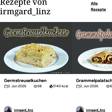
Rezepte von
Alle
irmgard_linz
Rezepte
Germstreuselkuchen
Grammelpalatsch
2. Jun 2026
58
5140 kcal
2. Jun 2026
6
irmgard_linz
irmgard_linz