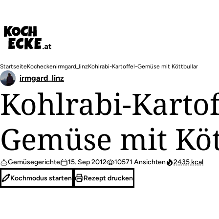
Direkt
zum
Inhalt
Pfadnavigation
Startseite
Kochecken
irmgard_linz
Kohlrabi-Kartoffel-Gemüse mit Köttbullar
irmgard_linz
Kohlrabi-Kartof
Gemüse mit Köt
Gemüsegerichte
15. Sep 2012
10571 Ansichten
2435 kcal
Kochmodus starten
Rezept drucken