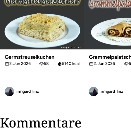
Germstreuselkuchen
Grammelpalatsch
2. Jun 2026
58
5140 kcal
2. Jun 2026
6
irmgard_linz
irmgard_linz
Kommentare