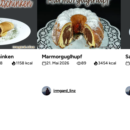
inken
Marmorguglhupf
S
8
1158 kcal
21. Mai 2026
89
3454 kcal
irmgard_linz