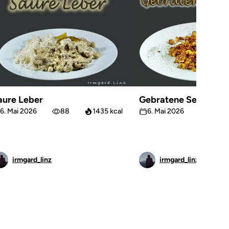
aure Leber
Gebratene Sellerie
6. Mai 2026
88
1435 kcal
6. Mai 2026
63
irmgard_linz
irmgard_linz