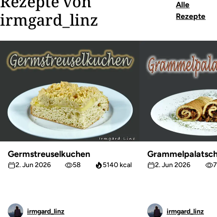
Rezepte von
Alle
irmgard_linz
Rezepte
Germstreuselkuchen
Grammelpalatsch
2. Jun 2026
58
5140 kcal
2. Jun 2026
7
irmgard_linz
irmgard_linz