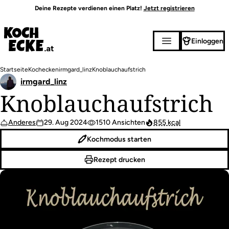
Direkt
Deine Rezepte verdienen einen Platz!
Jetzt registrieren
zum
Inhalt
Einloggen
Pfadnavigation
Startseite
Kochecken
irmgard_linz
Knoblauchaufstrich
irmgard_linz
Knoblauchaufstrich
Anderes
29. Aug 2024
1510 Ansichten
855 kcal
Kochmodus starten
Rezept drucken