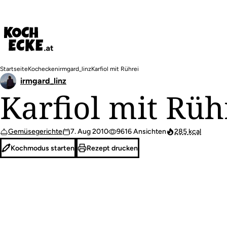
Direkt
zum
Inhalt
Pfadnavigation
Startseite
Kochecken
irmgard_linz
Karfiol mit Rührei
irmgard_linz
Karfiol mit Rüh
Gemüsegerichte
7. Aug 2010
9616 Ansichten
285 kcal
Kochmodus starten
Rezept drucken