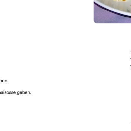
hen.
haisosse geben.