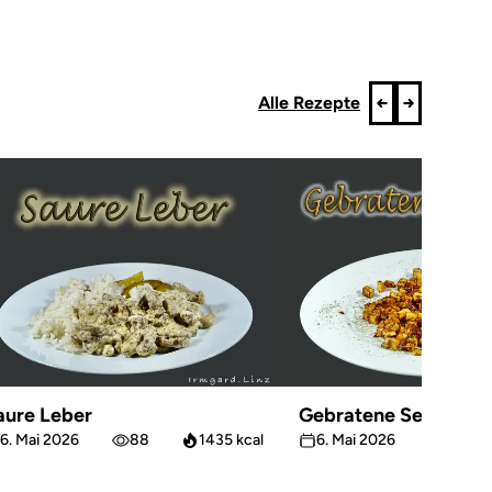
Alle Rezepte
aure Leber
Gebratene Sellerie
6. Mai 2026
88
1435 kcal
6. Mai 2026
63