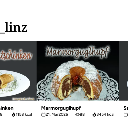
_linz
inken
Marmorguglhupf
S
8
1158 kcal
21. Mai 2026
88
3454 kcal