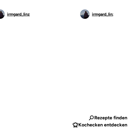
irmgard_linz
irmgard_linz
Rezepte finden
Kochecken entdecken