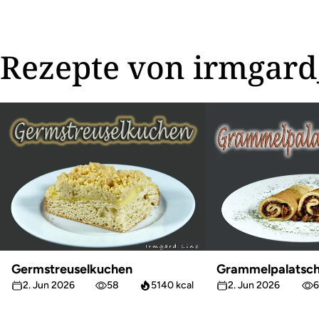
Rezepte von irmgard
Germstreuselkuchen
Grammelpalatsch
2. Jun 2026
58
5140 kcal
2. Jun 2026
6