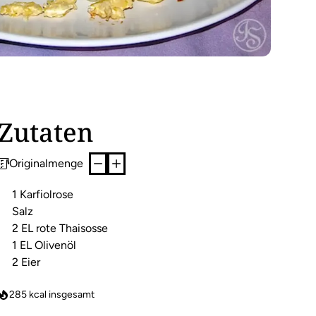
Zutaten
Originalmenge
1 Karfiolrose
Salz
2 EL rote Thaisosse
1 EL Olivenöl
2 Eier
285
kcal insgesamt