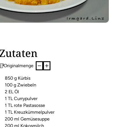
Zutaten
Originalmenge
850 g Kürbis
100 g Zwiebeln
2 EL Öl
1 TL Currypulver
1 TL rote Pastasosse
1 TL Kreuzkümmelpulver
200 ml Gemüsesuppe
200 ml Kokosmilch