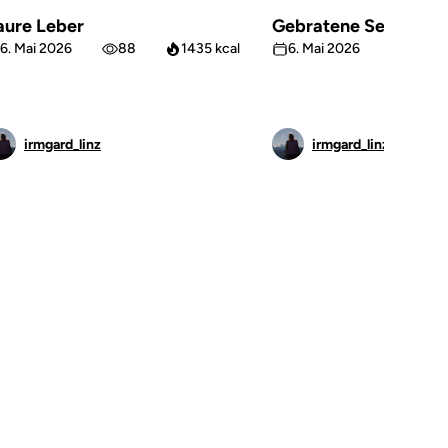
aure Leber
Gebratene Sellerie
6. Mai 2026
88
1435 kcal
6. Mai 2026
66
irmgard_linz
irmgard_linz