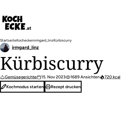
Direkt
zum
Inhalt
Pfadnavigation
Startseite
Kochecken
irmgard_linz
Kürbiscurry
irmgard_linz
Kürbiscurry
Gemüsegerichte
15. Nov 2023
1689 Ansichten
720 kcal
Kochmodus starten
Rezept drucken