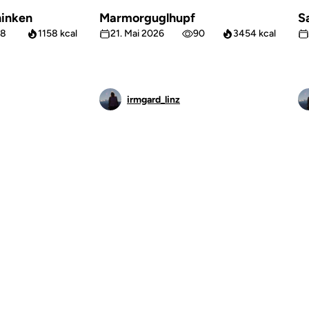
inken
Marmorguglhupf
S
8
1158 kcal
21. Mai 2026
90
3454 kcal
irmgard_linz