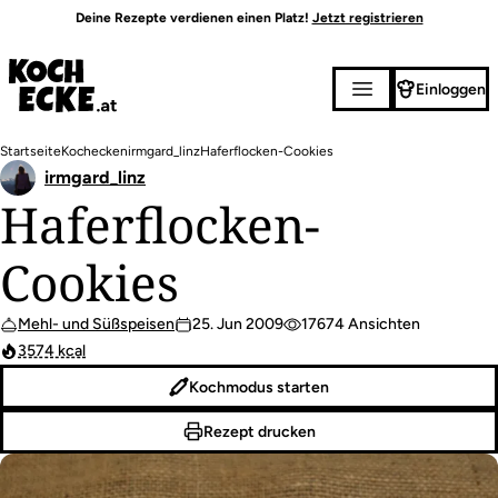
Direkt
Deine Rezepte verdienen einen Platz!
Jetzt registrieren
zum
Inhalt
Einloggen
Pfadnavigation
Startseite
Kochecken
irmgard_linz
Haferflocken-Cookies
irmgard_linz
Haferflocken-
Cookies
Mehl- und Süßspeisen
25. Jun 2009
17674 Ansichten
3574 kcal
Kochmodus starten
Rezept drucken