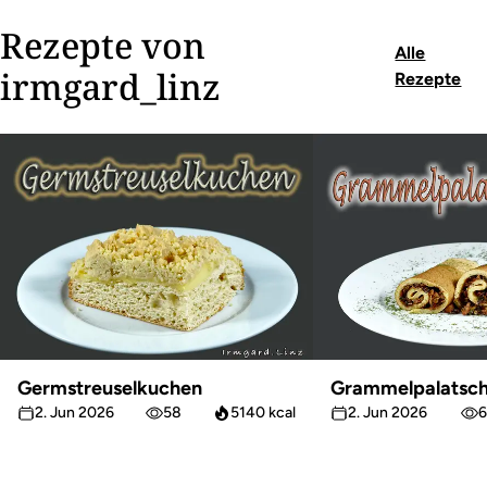
Rezepte von
Alle
irmgard_linz
Rezepte
Germstreuselkuchen
Grammelpalatsch
2. Jun 2026
58
5140 kcal
2. Jun 2026
6