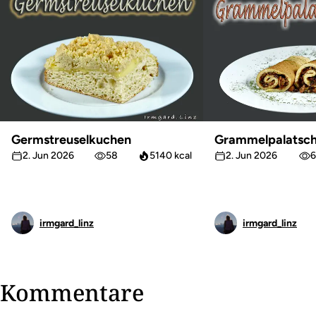
Germstreuselkuchen
Grammelpalatsch
2. Jun 2026
58
5140 kcal
2. Jun 2026
6
irmgard_linz
irmgard_linz
Kommentare