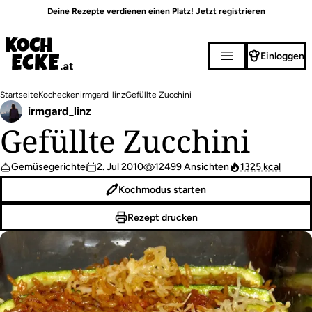
Direkt
Deine Rezepte verdienen einen Platz!
Jetzt registrieren
zum
Inhalt
Einloggen
Pfadnavigation
Startseite
Kochecken
irmgard_linz
Gefüllte Zucchini
irmgard_linz
Gefüllte Zucchini
Gemüsegerichte
2. Jul 2010
12499 Ansichten
1325 kcal
Kochmodus starten
Rezept drucken