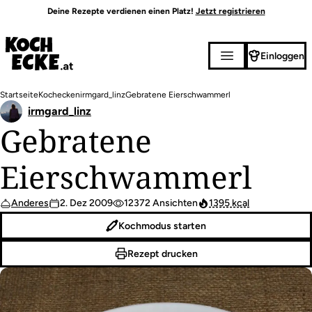
Direkt
Deine Rezepte verdienen einen Platz!
Jetzt registrieren
zum
Inhalt
Einloggen
Pfadnavigation
Startseite
Kochecken
irmgard_linz
Gebratene Eierschwammerl
irmgard_linz
Gebratene
Eierschwammerl
Anderes
2. Dez 2009
12372 Ansichten
1395 kcal
Kochmodus starten
Rezept drucken