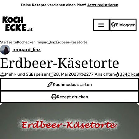
Direkt
Deine Rezepte verdienen einen Platz!
Jetzt registrieren
zum
Inhalt
Einloggen
Pfadnavigation
Startseite
Kochecken
irmgard_linz
Erdbeer-Käsetorte
irmgard_linz
Erdbeer-Käsetorte
Mehl- und Süßspeisen
28. Mai 2023
2277 Ansichten
3340 kcal
Kochmodus starten
Rezept drucken