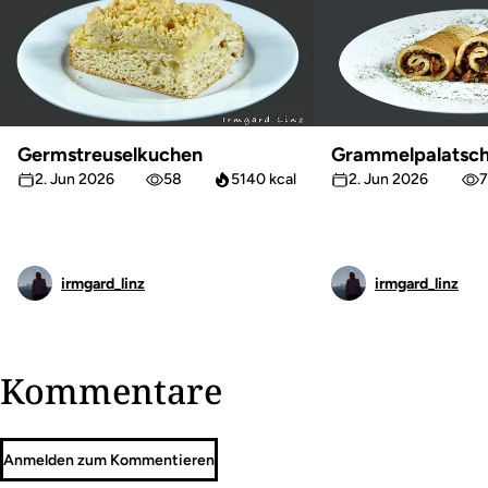
Germstreuselkuchen
Grammelpalatsch
2. Jun 2026
58
5140 kcal
2. Jun 2026
7
irmgard_linz
irmgard_linz
Kommentare
Anmelden zum Kommentieren