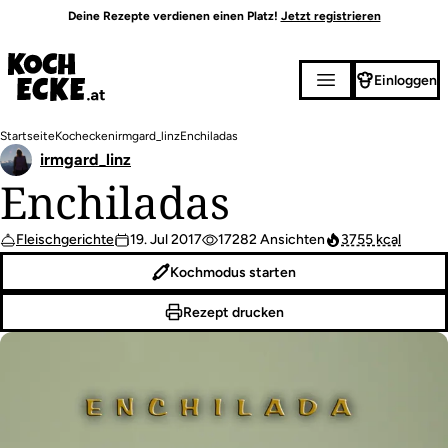
Direkt
Deine Rezepte verdienen einen Platz!
Jetzt registrieren
zum
Inhalt
Einloggen
Pfadnavigation
Startseite
Kochecken
irmgard_linz
Enchiladas
irmgard_linz
Enchiladas
Fleischgerichte
19. Jul 2017
17282 Ansichten
3755 kcal
Kochmodus starten
Rezept drucken