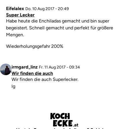
Eifelalex
Do. 10 Aug 2017 - 20:49
Super Lecker
Kommentar
Habe heute die Enchiladas gemacht und bin super
begeistert. Schnell gemacht und perfekt für größere
Mengen.
Wiederholungsgefahr 200%
Profilbild
irmgard_linz
Antwort
Fr. 11 Aug 2017 - 09:34
Wir finden die auch
auf
Kommentar
Wir finden die auch Superlecker.
Super
lg
Lecker
von
Eifelalex