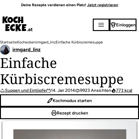
Direkt
Deine Rezepte verdienen einen Platz!
Jetzt registrieren
zum
Inhalt
Einloggen
Pfadnavigation
Startseite
Kochecken
irmgard_linz
Einfache Kürbiscremesuppe
irmgard_linz
Einfache
Kürbiscremesuppe
Suppen und Eintöpfe
14. Jan 2014
9923 Ansichten
773 kcal
Kochmodus starten
Rezept drucken