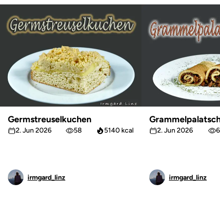
Germstreuselkuchen
Grammelpalatsch
2. Jun 2026
58
5140 kcal
2. Jun 2026
6
irmgard_linz
irmgard_linz