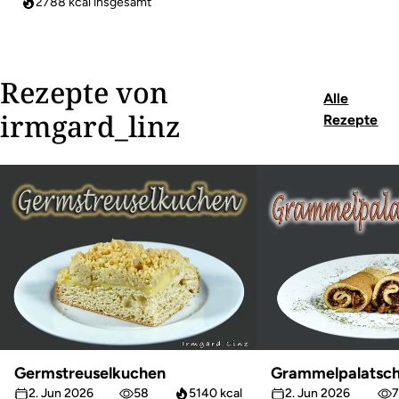
2788
kcal insgesamt
Rezepte von
Alle
irmgard_linz
Rezepte
Germstreuselkuchen
Grammelpalatsch
2. Jun 2026
58
5140 kcal
2. Jun 2026
7