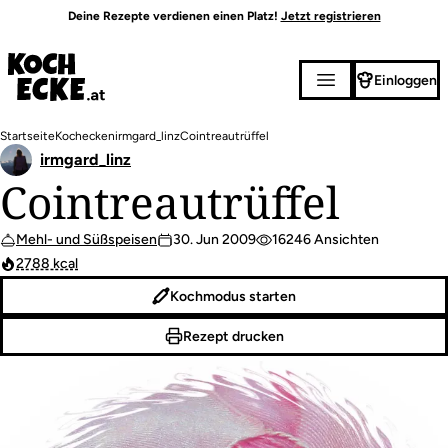
Direkt
Deine Rezepte verdienen einen Platz!
Jetzt registrieren
zum
Inhalt
Einloggen
Pfadnavigation
Startseite
Kochecken
irmgard_linz
Cointreautrüffel
irmgard_linz
Cointreautrüffel
Mehl- und Süßspeisen
30. Jun 2009
16246 Ansichten
2788 kcal
Kochmodus starten
Rezept drucken