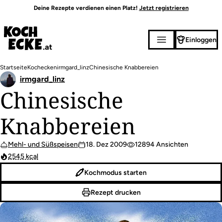
Direkt
Deine Rezepte verdienen einen Platz!
Jetzt registrieren
zum
Inhalt
Einloggen
Pfadnavigation
Startseite
Kochecken
irmgard_linz
Chinesische Knabbereien
irmgard_linz
Chinesische
Knabbereien
Mehl- und Süßspeisen
18. Dez 2009
12894 Ansichten
2545 kcal
Kochmodus starten
Rezept drucken