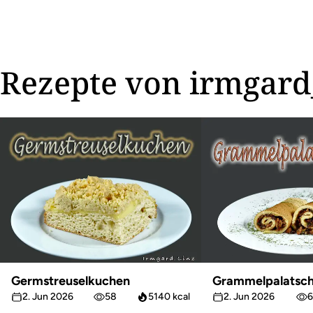
Rezepte von irmgard
Germstreuselkuchen
Grammelpalatsch
2. Jun 2026
58
5140 kcal
2. Jun 2026
6