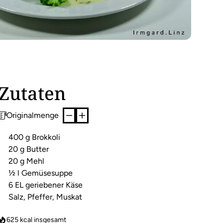
Zutaten
Originalmenge
400 g Brokkoli
20 g Butter
20 g Mehl
½ l Gemüsesuppe
6 EL geriebener Käse
Salz, Pfeffer, Muskat
625
kcal insgesamt