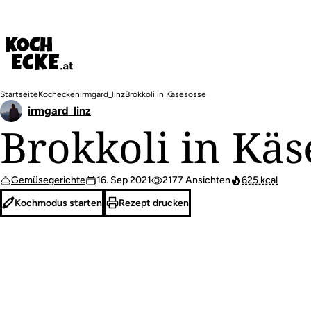
Direkt
zum
Inhalt
Pfadnavigation
Startseite
Kochecken
irmgard_linz
Brokkoli in Käsesosse
irmgard_linz
Brokkoli in Käs
Gemüsegerichte
16. Sep 2021
2177 Ansichten
625 kcal
Kochmodus starten
Rezept drucken