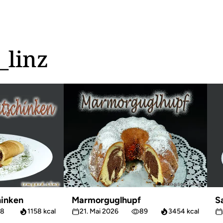
_linz
inken
Marmorguglhupf
S
8
1158 kcal
21. Mai 2026
89
3454 kcal