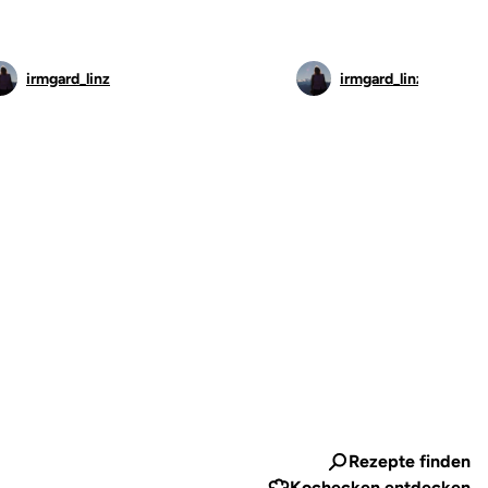
irmgard_linz
irmgard_linz
Rezepte finden
Kochecken entdecken