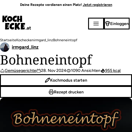
Direkt
Deine Rezepte verdienen einen Platz!
Jetzt registrieren
zum
Inhalt
Einloggen
Pfadnavigation
Startseite
Kochecken
irmgard_linz
Bohneneintopf
irmgard_linz
Bohneneintopf
Gemüsegerichte
28. Nov 2024
1090 Ansichten
955 kcal
Kochmodus starten
Rezept drucken