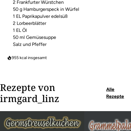
2 Frankfurter Würstchen
50 g Hamburgerspeck in Würfel
1 EL Paprikapulver edelsüß
2 Lorbeerblätter
1 EL Öl
50 ml Gemüsesuppe
Salz und Pfeffer
955
kcal insgesamt
Rezepte von
Alle
irmgard_linz
Rezepte