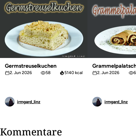
Germstreuselkuchen
Grammelpalatsch
2. Jun 2026
58
5140 kcal
2. Jun 2026
6
irmgard_linz
irmgard_linz
Kommentare