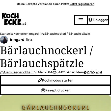
Direkt
Deine Rezepte verdienen einen Platz!
Jetzt registrieren
zum
Inhalt
Einloggen
Pfadnavigation
Startseite
Kochecken
irmgard_linz
Bärlauchnockerl / Bärlauchspätzle
irmgard_linz
Bärlauchnockerl /
Bärlauchspätzle
Gemüsegerichte
9. Mär 2014
54125 Ansichten
2765 kcal
Kochmodus starten
Rezept drucken