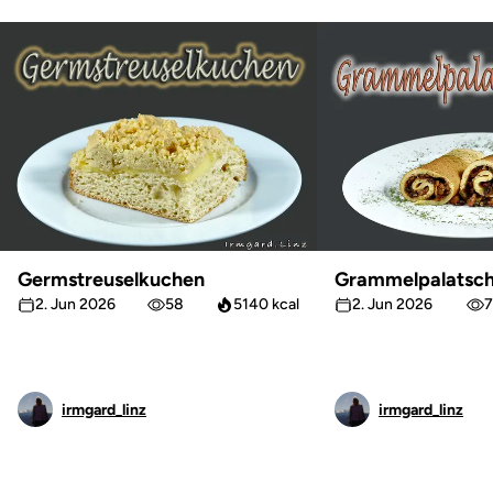
Germstreuselkuchen
Grammelpalatsch
2. Jun 2026
58
5140 kcal
2. Jun 2026
7
irmgard_linz
irmgard_linz