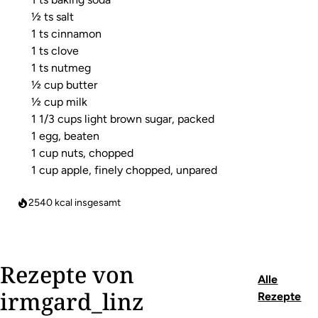
½ ts salt
1 ts cinnamon
1 ts clove
1 ts nutmeg
½ cup butter
½ cup milk
1 1/3 cups light brown sugar, packed
1 egg, beaten
1 cup nuts, chopped
1 cup apple, finely chopped, unpared
2540
kcal insgesamt
Rezepte von
Alle
irmgard_linz
Rezepte