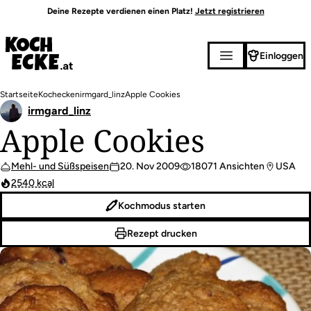
Direkt
Deine Rezepte verdienen einen Platz!
Jetzt registrieren
zum
Inhalt
Einloggen
Pfadnavigation
Startseite
Kochecken
irmgard_linz
Apple Cookies
irmgard_linz
Apple Cookies
Mehl- und Süßspeisen
20. Nov 2009
18071 Ansichten
USA
2540 kcal
Kochmodus starten
Rezept drucken